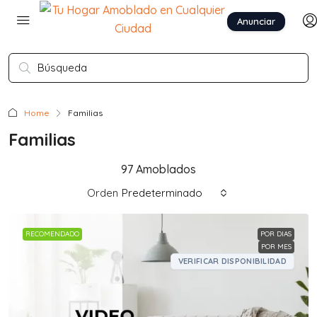
Anunciar
Home
Familias
Familias
97 Amoblados
Orden
Predeterminado
RECOMENDADO
POR DIAS
POR MES
VERIFICAR DISPONIBILIDAD