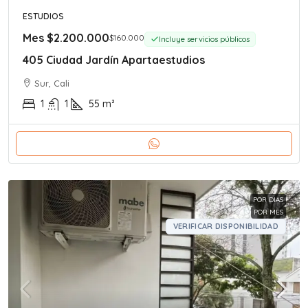
ESTUDIOS
Mes
$2.200.000
$160.000
Incluye servicios públicos
405 Ciudad Jardín Apartaestudios
Sur, Cali
1
1
55
m²
POR DIAS
POR MES
VERIFICAR DISPONIBILIDAD