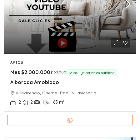
APTOS
Mes
$2.000.000
$160.000
Incluye servicios públicos
Alborada Amoblado
Villavicencio, Oriente (Este), Villavicencio
2
2
1
65
m²