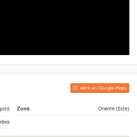
Abrir en Google Maps
gotá
Zona:
Oriente (Este)
mbia