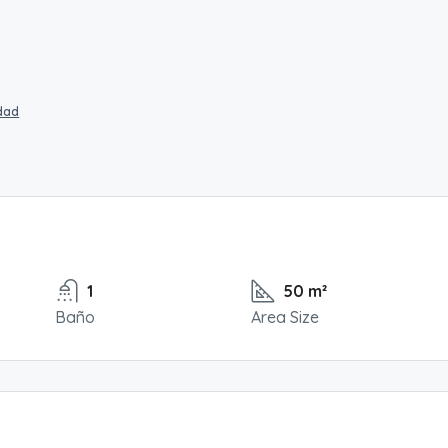
idad
1
50 m²
Baño
Area Size