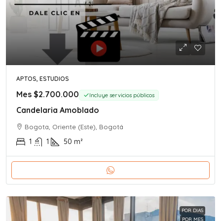
APTOS, ESTUDIOS
Mes
$2.700.000
Incluye servicios públicos
Candelaria Amoblado
Bogota, Oriente (Este), Bogotá
1
1
50
m²
POR DIAS
POR MES