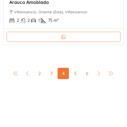
Arauco Amoblado
Villavicencio, Oriente (Este), Villavicencio
2
2
1
75
m²
2
3
4
5
6