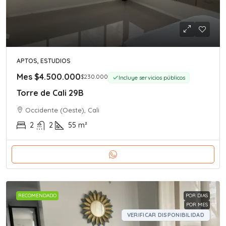
APTOS, ESTUDIOS
Mes
$4.500.000
$230.000
Incluye servicios públicos
Torre de Cali 29B
Occidente (Oeste), Cali
2
2
55
m²
RECOMENDADO
POR DIAS
POR MES
VERIFICAR DISPONIBILIDAD