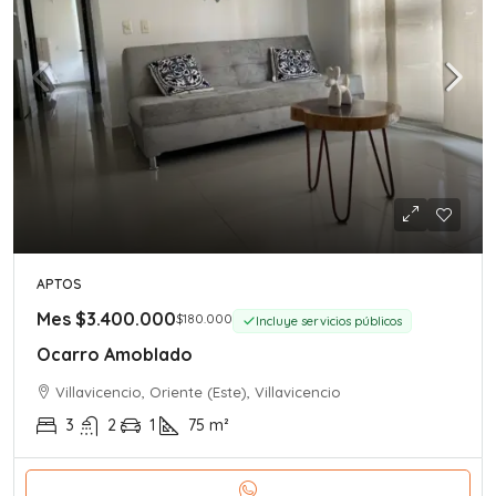
APTOS
Mes
$3.400.000
$180.000
Incluye servicios públicos
Ocarro Amoblado
Villavicencio, Oriente (Este), Villavicencio
3
2
1
75
m²