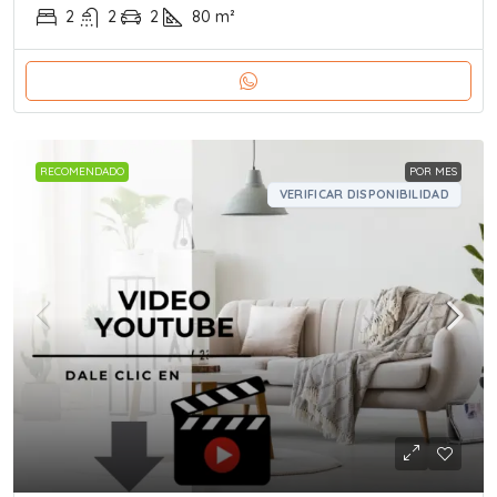
2
2
2
80
m²
RECOMENDADO
POR MES
VERIFICAR DISPONIBILIDAD