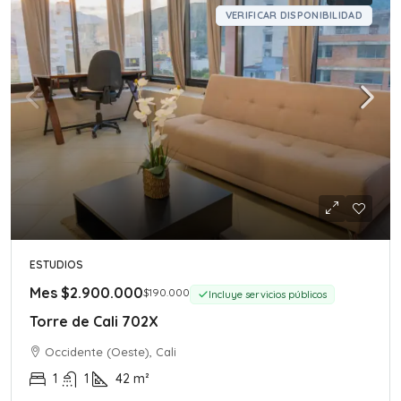
VERIFICAR DISPONIBILIDAD
ESTUDIOS
Mes
$2.900.000
$190.000
Incluye servicios públicos
Torre de Cali 702X
Occidente (Oeste), Cali
1
1
42
m²