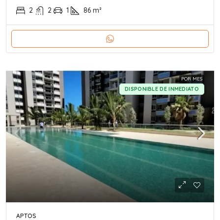
2
2
1
86
m²
POR MES
DISPONIBLE DE INMEDIATO
APTOS