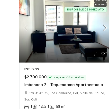
POR DIAS
POR MES
DISPONIBLE DE INMEDIATO
ESTUDIOS
$2.700.000
Incluye servicios públicos
Imbanaco 2 – Tequendama Apartaestudio
Cra. 41 #6-35, Los Cambulos, Cali, Valle del Cauca,
Sur, Cali
1
1
1
58
m²