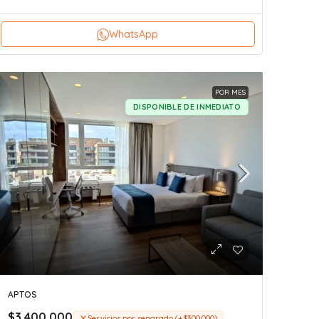
WhatsApp
POR MES
DISPONIBLE DE INMEDIATO
APTOS
$3.400.000
Servicios por separado (+$300.000)