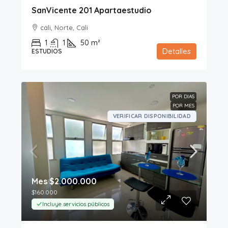
SanVicente 201 Apartaestudio
cali, Norte, Cali
1
1
50
m²
Detalles
ESTUDIOS
POR DIAS
POR MES
VERIFICAR DISPONIBILIDAD
Mes
$2.000.000
$160.000
Incluye servicios públicos