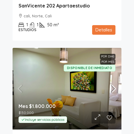
SanVicente 202 Apartaestudio
cali, Norte, Cali
1
1
50
m²
Detalles
ESTUDIOS
POR DIAS
POR MES
DISPONIBLE DE INMEDIATO
Mes
$1.800.000
$130.000
Incluye servicios públicos