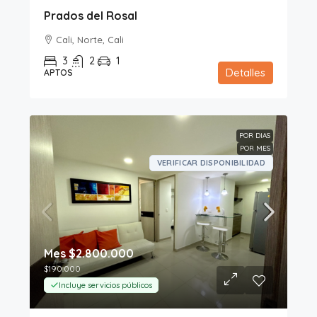
Prados del Rosal
Cali, Norte, Cali
3
2
1
Detalles
APTOS
POR DIAS
POR MES
VERIFICAR DISPONIBILIDAD
Mes
$2.800.000
$190.000
Incluye servicios públicos