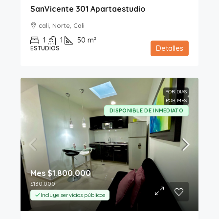
SanVicente 301 Apartaestudio
cali, Norte, Cali
1
1
50
m²
Detalles
ESTUDIOS
POR DIAS
POR MES
DISPONIBLE DE INMEDIATO
Mes
$1.800.000
$130.000
Incluye servicios públicos