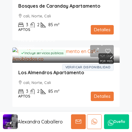
Bosques de Caranday Apartamento
cali, Norte, Cali
3
2
85
m²
Detalles
APTOS
Mes
$2.550.000
$200.000
Incluye servicios públicos
POR DIAS
POR MES
VERIFICAR DISPONIBILIDAD
Los Almendros Apartamento
cali, Norte, Cali
3
2
85
m²
Detalles
APTOS
Alexandra Caballero
Dueño
Todas las propiedades listadas en nuestra plataforma son gestionadas
por propietarios y administradores independientes. BNBsale actúa