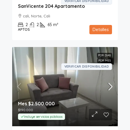
VERIFICAR DISPONIBILIDAD
SanVicente 204 Apartamento
cali, Norte, Cali
2
2
65
m²
Detalles
APTOS
POR DIAS
POR MES
VERIFICAR DISPONIBILIDAD
Mes
$2.500.000
$190.000
Incluye servicios públicos