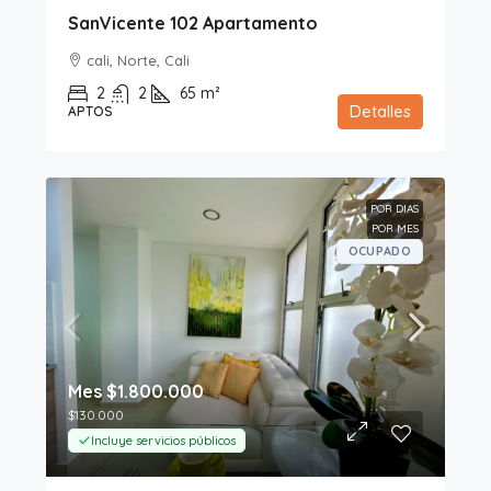
SanVicente 102 Apartamento
cali, Norte, Cali
2
2
65
m²
Detalles
APTOS
POR DIAS
POR MES
OCUPADO
Mes
$1.800.000
$130.000
Incluye servicios públicos