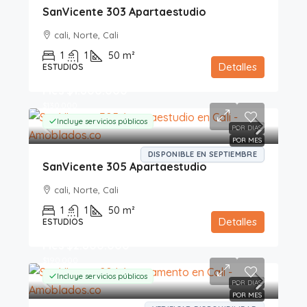
SanVicente 303 Apartaestudio
cali, Norte, Cali
1
1
50
m²
Detalles
ESTUDIOS
Mes
$1.800.000
$130.000
Incluye servicios públicos
POR DIAS
POR MES
DISPONIBLE EN SEPTIEMBRE
SanVicente 305 Apartaestudio
cali, Norte, Cali
1
1
50
m²
Detalles
ESTUDIOS
Mes
$2.800.000
$190.000
Incluye servicios públicos
POR DIAS
POR MES