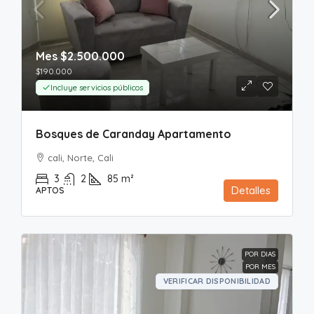
Mes
$2.500.000
$190.000
Incluye servicios públicos
Bosques de Caranday Apartamento
cali, Norte, Cali
3
2
85
m²
Detalles
APTOS
POR DIAS
POR MES
VERIFICAR DISPONIBILIDAD