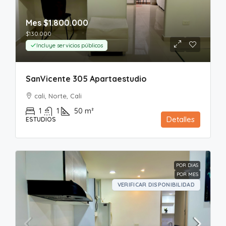
Mes
$1.800.000
$130.000
Incluye servicios públicos
SanVicente 305 Apartaestudio
cali, Norte, Cali
1
1
50
m²
Detalles
ESTUDIOS
POR DIAS
POR MES
VERIFICAR DISPONIBILIDAD