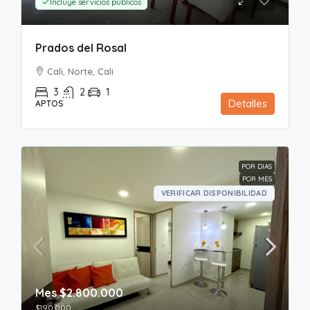
Incluye servicios públicos
Prados del Rosal
Cali, Norte, Cali
3
2
1
Detalles
APTOS
POR DIAS
POR MES
VERIFICAR DISPONIBILIDAD
Mes
$2.800.000
$190.000