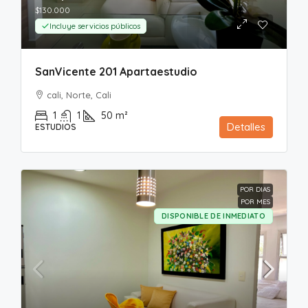
$130.000
Incluye servicios públicos
SanVicente 201 Apartaestudio
cali, Norte, Cali
1
1
50
m²
Detalles
ESTUDIOS
POR DIAS
POR MES
DISPONIBLE DE INMEDIATO