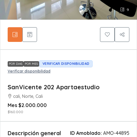
9
VERIFICAR DISPONIBILIDAD
POR DIAS
POR MES
Verificar disponibilidad
SanVicente 202 Apartaestudio
cali, Norte, Cali
Mes
$2.000.000
$160.000
Descripción general
ID Amoblado:
AMO-44895