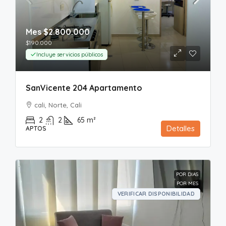
Mes
$2.800.000
$190.000
Incluye servicios públicos
SanVicente 204 Apartamento
cali, Norte, Cali
2
2
65
m²
Detalles
APTOS
POR DIAS
POR MES
VERIFICAR DISPONIBILIDAD