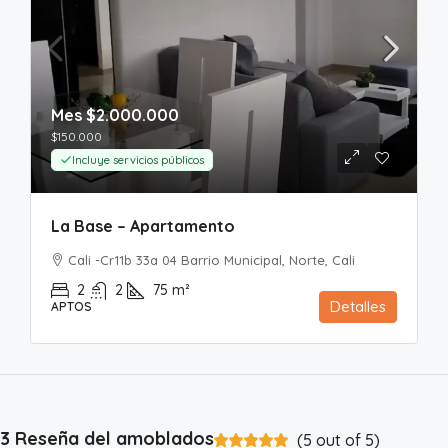
Mes
$2.000.000
$150.000
Incluye servicios públicos
La Base – Apartamento
Cali -Cr11b 33a 04 Barrio Municipal, Norte, Cali
2
2
75
m²
Detalles
APTOS
3 Reseña del amoblados
(
5
out of
5
)