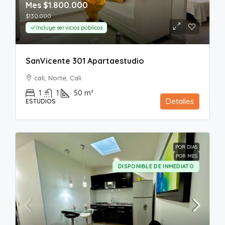
Mes
$1.800.000
$130.000
Incluye servicios públicos
SanVicente 301 Apartaestudio
cali, Norte, Cali
1
1
50
m²
Detalles
ESTUDIOS
POR DIAS
POR MES
DISPONIBLE DE INMEDIATO