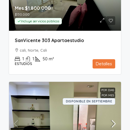
Mes
$1.800.000
$130.000
Incluye servicios públicos
SanVicente 303 Apartaestudio
cali, Norte, Cali
1
1
50
m²
Detalles
ESTUDIOS
POR DIAS
POR MES
DISPONIBLE EN SEPTIEMBRE