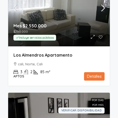
Mes
$2.550.000
$200.000
Incluye servicios públicos
Los Almendros Apartamento
cali, Norte, Cali
3
2
85
m²
Detalles
APTOS
POR DIAS
POR MES
VERIFICAR DISPONIBILIDAD