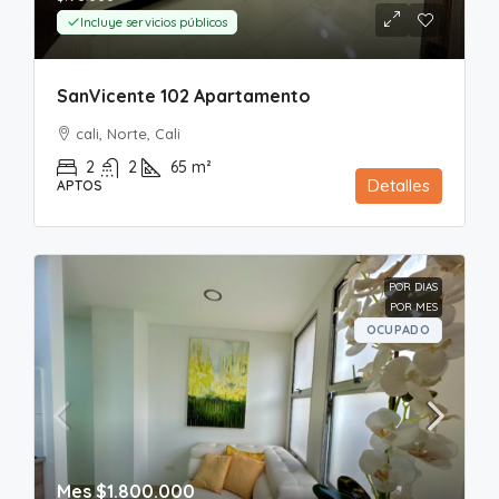
Incluye servicios públicos
SanVicente 102 Apartamento
cali, Norte, Cali
2
2
65
m²
Detalles
APTOS
POR DIAS
POR MES
OCUPADO
Mes
$1.800.000