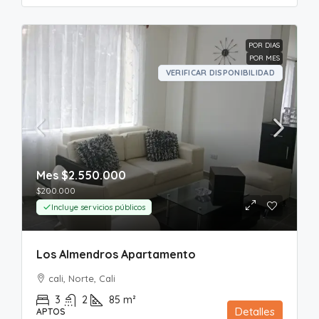
POR DIAS
POR MES
VERIFICAR DISPONIBILIDAD
Mes
$2.550.000
$200.000
Incluye servicios públicos
Los Almendros Apartamento
cali, Norte, Cali
3
2
85
m²
Detalles
APTOS