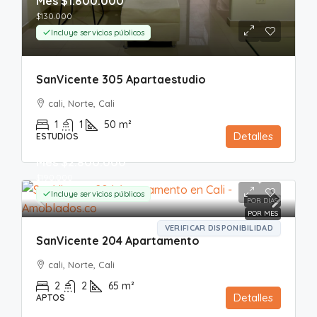
Mes
$1.800.000
$130.000
Incluye servicios públicos
SanVicente 305 Apartaestudio
cali, Norte, Cali
1
1
50
m²
Detalles
ESTUDIOS
Mes
$2.800.000
$190.000
Incluye servicios públicos
POR DIAS
POR MES
VERIFICAR DISPONIBILIDAD
SanVicente 204 Apartamento
cali, Norte, Cali
2
2
65
m²
Detalles
APTOS