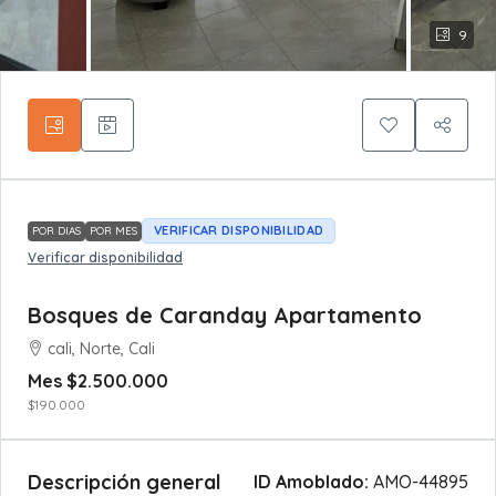
9
VERIFICAR DISPONIBILIDAD
POR DIAS
POR MES
Verificar disponibilidad
Bosques de Caranday Apartamento
cali, Norte, Cali
Mes
$2.500.000
$190.000
Descripción general
ID Amoblado:
AMO-44895