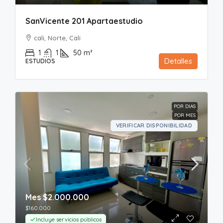
SanVicente 201 Apartaestudio
cali, Norte, Cali
1
1
50
m²
Detalles
ESTUDIOS
POR DIAS
POR MES
VERIFICAR DISPONIBILIDAD
Mes
$2.000.000
$160.000
Incluye servicios públicos