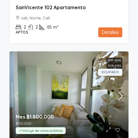
SanVicente 102 Apartamento
cali, Norte, Cali
2
2
65
m²
Detalles
APTOS
POR DIAS
POR MES
OCUPADO
Mes
$1.800.000
$130.000
Incluye servicios públicos