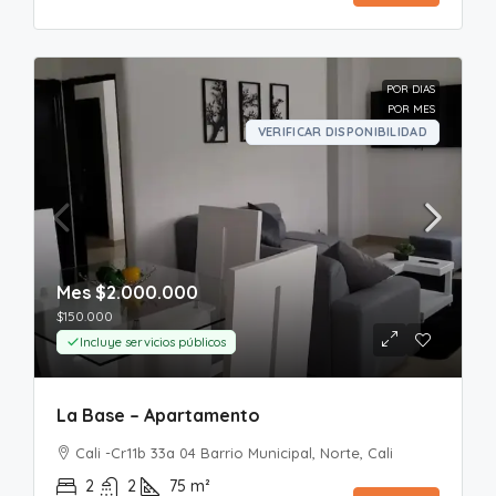
POR DIAS
POR MES
VERIFICAR DISPONIBILIDAD
Mes
$2.000.000
$150.000
Incluye servicios públicos
La Base – Apartamento
Cali -Cr11b 33a 04 Barrio Municipal, Norte, Cali
2
2
75
m²