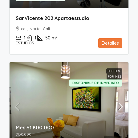
SanVicente 202 Apartaestudio
cali, Norte, Cali
1
1
50
m²
Detalles
ESTUDIOS
POR DIAS
POR MES
DISPONIBLE DE INMEDIATO
Mes
$1.800.000
$130.000