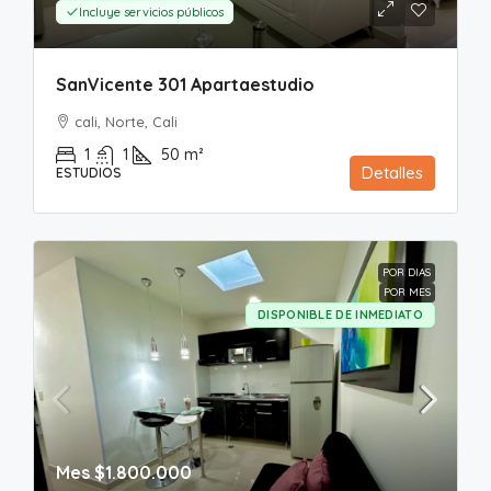
Incluye servicios públicos
SanVicente 301 Apartaestudio
cali, Norte, Cali
1
1
50
m²
Detalles
ESTUDIOS
POR DIAS
POR MES
DISPONIBLE DE INMEDIATO
Mes
$1.800.000