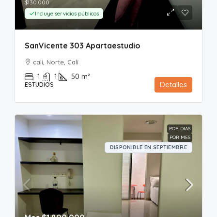
$130.000
Incluye servicios públicos
SanVicente 303 Apartaestudio
cali, Norte, Cali
1
1
50
m²
Detalles
ESTUDIOS
POR DIAS
POR MES
DISPONIBLE EN SEPTIEMBRE