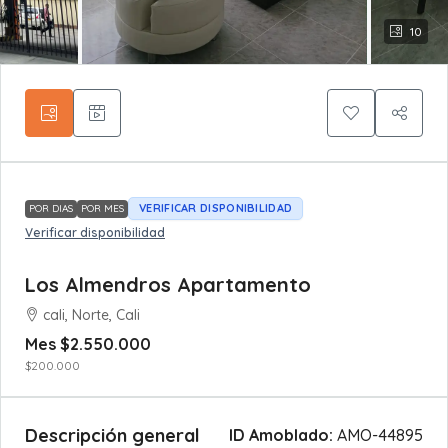
10
VERIFICAR DISPONIBILIDAD
POR DIAS
POR MES
Verificar disponibilidad
Los Almendros Apartamento
cali, Norte, Cali
Mes
$2.550.000
$200.000
Descripción general
ID Amoblado:
AMO-44895