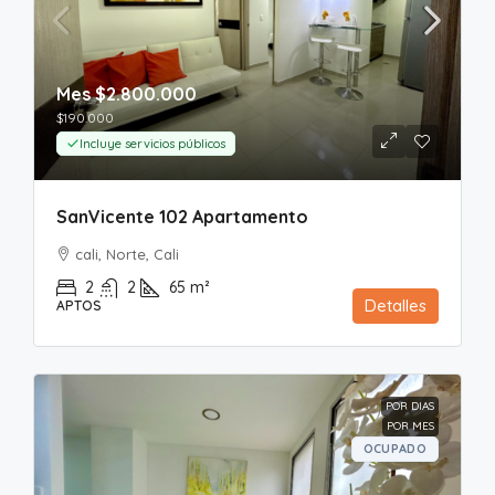
Mes
$2.800.000
$190.000
Incluye servicios públicos
SanVicente 102 Apartamento
cali, Norte, Cali
2
2
65
m²
Detalles
APTOS
POR DIAS
POR MES
OCUPADO