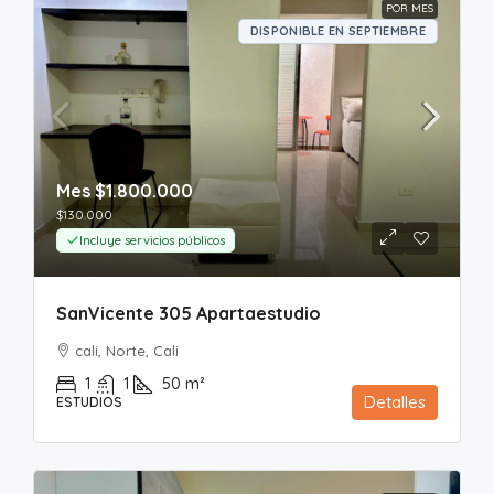
POR MES
DISPONIBLE EN SEPTIEMBRE
Mes
$1.800.000
$130.000
Incluye servicios públicos
SanVicente 305 Apartaestudio
cali, Norte, Cali
1
1
50
m²
Detalles
ESTUDIOS