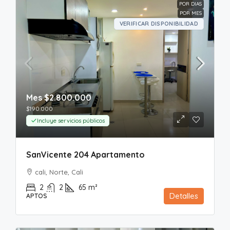
POR DIAS
POR MES
VERIFICAR DISPONIBILIDAD
Mes
$2.800.000
$190.000
Incluye servicios públicos
SanVicente 204 Apartamento
cali, Norte, Cali
2
2
65
m²
Detalles
APTOS