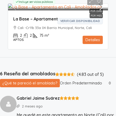
Incluye servicios públicos
POR DIAS
POR MES
La Base – Apartamento
VERIFICAR DISPONIBILIDAD
Cali -Cr11b 33a 04 Barrio Municipal, Norte, Cali
2
2
75
m²
Detalles
APTOS
6 Reseña del amoblados
(
4.83
out of
5
)
¿Qué te pareció el amoblado?
Orden
Predeterminado
Gabriel Jaime Suárez
2 meses ago
Me quedé en este apartamento en Norte (Cali) por