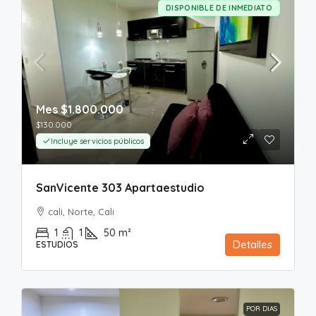
DISPONIBLE DE INMEDIATO
Mes
$1.800.000
$130.000
Incluye servicios públicos
SanVicente 303 Apartaestudio
cali, Norte, Cali
1
1
50
m²
Detalles
ESTUDIOS
POR DIAS