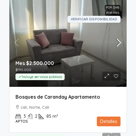
POR DIAS
POR MES
VERIFICAR DISPONIBILIDAD
Mes
$2.500.000
$190.000
Incluye servicios públicos
Bosques de Caranday Apartamento
cali, Norte, Cali
3
2
85
m²
Detalles
APTOS
Mes
$2.000.000
$150.000