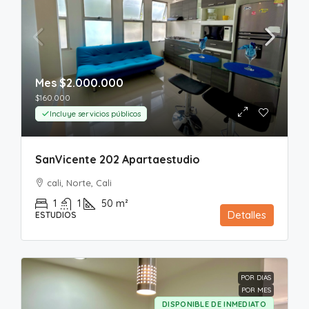
Mes
$2.000.000
$160.000
Incluye servicios públicos
SanVicente 202 Apartaestudio
cali, Norte, Cali
1
1
50
m²
Detalles
ESTUDIOS
POR DIAS
POR MES
DISPONIBLE DE INMEDIATO