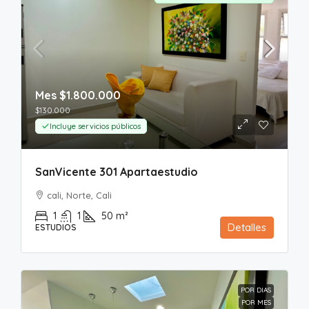
Mes
$1.800.000
$130.000
Incluye servicios públicos
SanVicente 301 Apartaestudio
cali, Norte, Cali
1
1
50
m²
Detalles
ESTUDIOS
POR DIAS
POR MES