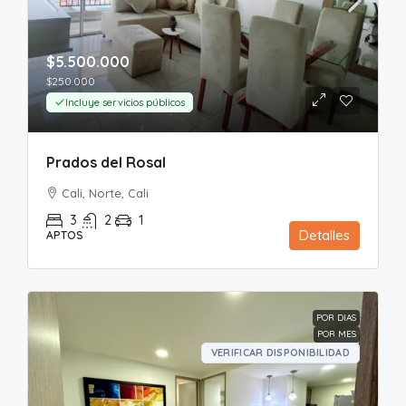
$5.500.000
$250.000
Incluye servicios públicos
Prados del Rosal
Cali, Norte, Cali
3
2
1
Detalles
APTOS
POR DIAS
POR MES
VERIFICAR DISPONIBILIDAD