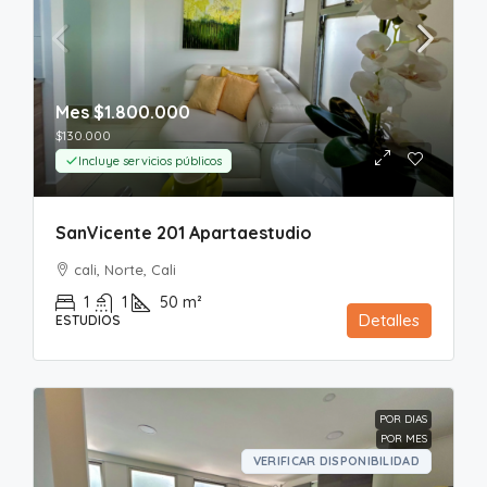
Mes
$1.800.000
$130.000
Incluye servicios públicos
SanVicente 201 Apartaestudio
cali, Norte, Cali
1
1
50
m²
Detalles
ESTUDIOS
POR DIAS
POR MES
VERIFICAR DISPONIBILIDAD