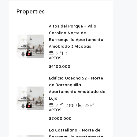
Properties
Altos del Parque – Villa
Carolina Norte de
Barranquilla Apartamento
Amoblado 3 Alcobas
3
3
APTOS
$4.100.000
Edificio Oceana 52 – Norte
de Barranquilla
Apartamento Amoblado de
Lujo
2
2
1
86
m²
APTOS
$7.000.000
La Castellana – Norte de
Barranquilla Apartamento