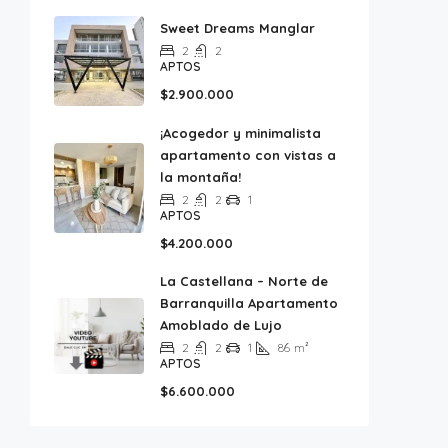
Sweet Dreams Manglar
2
2
APTOS
$2.900.000
¡Acogedor y minimalista
apartamento con vistas a
la montaña!
2
2
1
APTOS
$4.200.000
La Castellana – Norte de
Barranquilla Apartamento
Amoblado de Lujo
2
2
1
86
m²
APTOS
$6.600.000