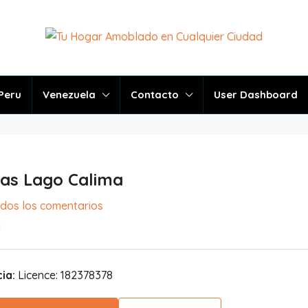
Peru
Venezuela
Contacto
User Dashboard
cas Lago Calima
odos los comentarios
i
ia:
Licence: 182378378