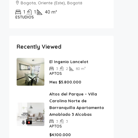
Bogota, Oriente (Este), Bogotá
Bogota
1
1
40
m²
2
ESTUDIOS
APTOS, E
Recently Viewed
El Ingenio Lancelot
3
2
80
m²
APTOS
Mes
$5.800.000
Altos del Parque – Villa
Carolina Norte de
Barranquilla Apartamento
Amoblado 3 Alcobas
3
3
APTOS
$4.100.000