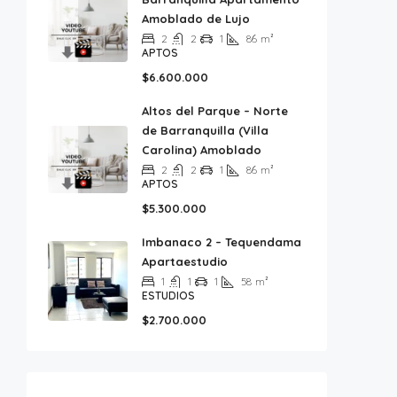
Amoblado de Lujo
2
2
1
86
m²
APTOS
$6.600.000
Altos del Parque – Norte
de Barranquilla (Villa
Carolina) Amoblado
2
2
1
86
m²
APTOS
$5.300.000
Imbanaco 2 – Tequendama
Apartaestudio
1
1
1
58
m²
ESTUDIOS
$2.700.000