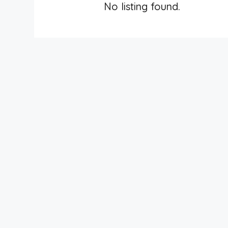
No listing found.
Mes
$2.700.000
Incluye servicios públicos
Candelaria Amoblado