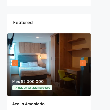
Featured
Mes
$2.000.000
Mes
$5
Incluye servicios públicos
Incluye
Acqua Amoblado
Santa 