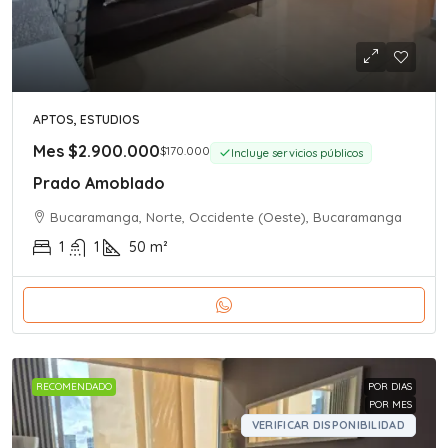
APTOS, ESTUDIOS
Mes
$2.900.000
$170.000
Incluye servicios públicos
Prado Amoblado
Bucaramanga, Norte, Occidente (Oeste), Bucaramanga
1
1
50
m²
RECOMENDADO
POR DIAS
POR MES
VERIFICAR DISPONIBILIDAD