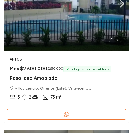
APTOS
Mes
$2.600.000
$250.000
Incluye servicios públicos
Pasollano Amoblado
Villavicencio, Oriente (Este), Villavicencio
3
2
1
75
m²