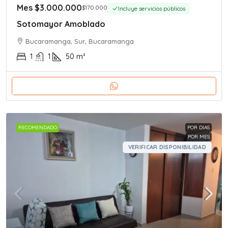
Mes
$3.000.000
$170.000
Incluye servicios públicos
Sotomayor Amoblado
Bucaramanga, Sur, Bucaramanga
1
1
50
m²
RECOMENDADO
POR DIAS
POR MES
VERIFICAR DISPONIBILIDAD