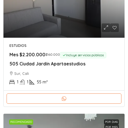
ESTUDIOS
Mes
$2.200.000
$160.000
Incluye servicios públicos
505 Ciudad Jardín Apartaestudios
Sur, Cali
1
1
55
m²
RECOMENDADO
POR DIAS
POR MES