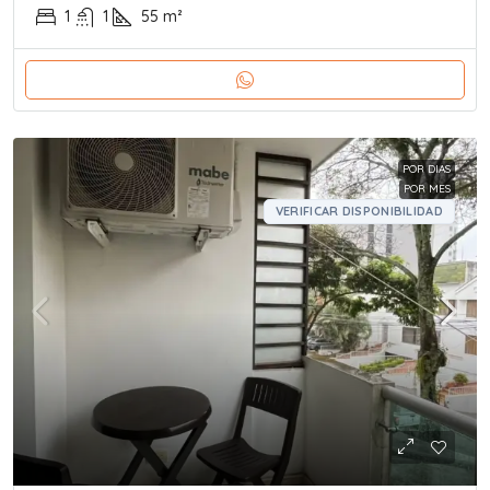
1
1
55
m²
POR DIAS
POR MES
VERIFICAR DISPONIBILIDAD