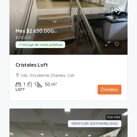
Mes
$2.650.000
$170.000
Incluye servicios públicos
Cristales Loft
cali, Occidente (Oeste), Cali
1
1
50
m²
Detalles
LOFT
POR MES
VERIFICAR DISPONIBILIDAD