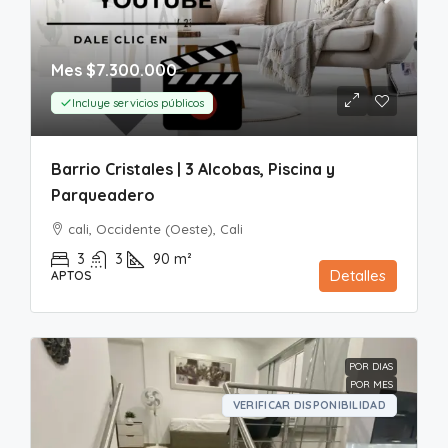
Mes
$7.300.000
Incluye servicios públicos
Barrio Cristales | 3 Alcobas, Piscina y
Parqueadero
cali, Occidente (Oeste), Cali
3
3
90
m²
Detalles
APTOS
POR DIAS
POR MES
VERIFICAR DISPONIBILIDAD