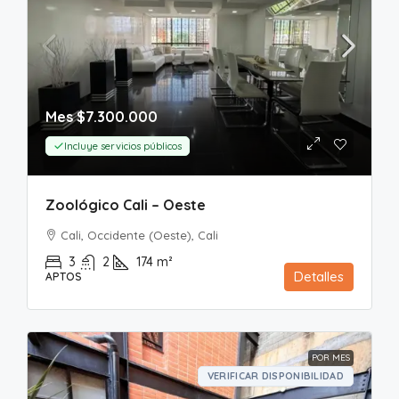
Mes
$7.300.000
Incluye servicios públicos
Zoológico Cali – Oeste
Cali, Occidente (Oeste), Cali
3
2
174
m²
Detalles
APTOS
POR MES
VERIFICAR DISPONIBILIDAD