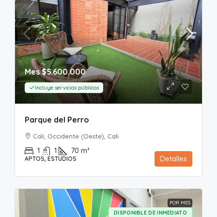
Mes
$5.600.000
Incluye servicios públicos
Parque del Perro
Cali, Occidente (Oeste), Cali
1
1
70
m²
Detalles
APTOS, ESTUDIOS
POR MES
DISPONIBLE DE INMEDIATO