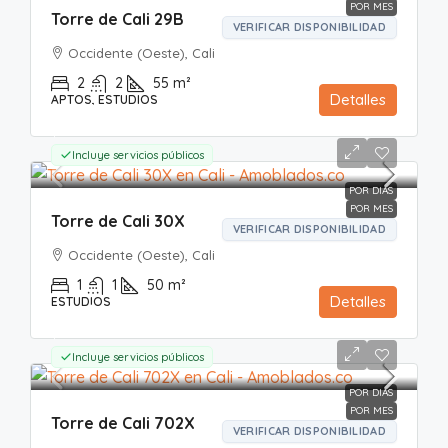
POR MES
Torre de Cali 29B
VERIFICAR DISPONIBILIDAD
Occidente (Oeste), Cali
2
2
55
m²
Detalles
APTOS, ESTUDIOS
Mes
$3.000.000
$200.000
Incluye servicios públicos
POR DIAS
POR MES
Torre de Cali 30X
VERIFICAR DISPONIBILIDAD
Occidente (Oeste), Cali
1
1
50
m²
Detalles
ESTUDIOS
Mes
$2.900.000
$190.000
Incluye servicios públicos
POR DIAS
POR MES
Torre de Cali 702X
VERIFICAR DISPONIBILIDAD