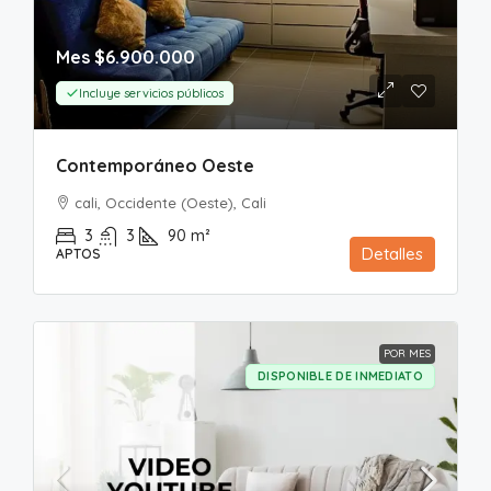
Mes
$6.900.000
Incluye servicios públicos
Contemporáneo Oeste
cali, Occidente (Oeste), Cali
3
3
90
m²
Detalles
APTOS
POR MES
DISPONIBLE DE INMEDIATO