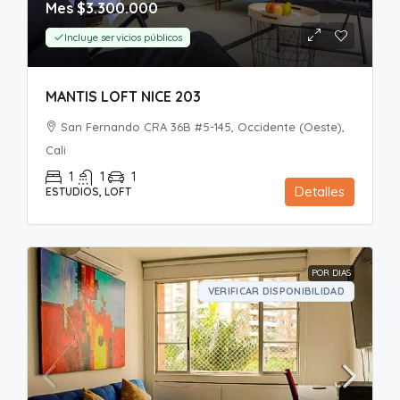
Mes
$3.300.000
Incluye servicios públicos
MANTIS LOFT NICE 203
San Fernando CRA 36B #5-145, Occidente (Oeste),
Cali
1
1
1
Detalles
ESTUDIOS, LOFT
POR DIAS
VERIFICAR DISPONIBILIDAD