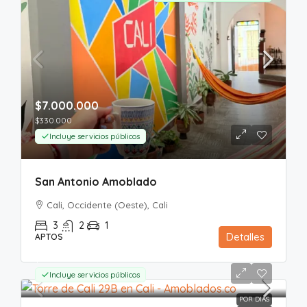
$7.000.000
$330.000
Incluye servicios públicos
San Antonio Amoblado
Cali, Occidente (Oeste), Cali
3
2
1
Detalles
APTOS
Mes
$4.500.000
$230.000
Incluye servicios públicos
POR DIAS