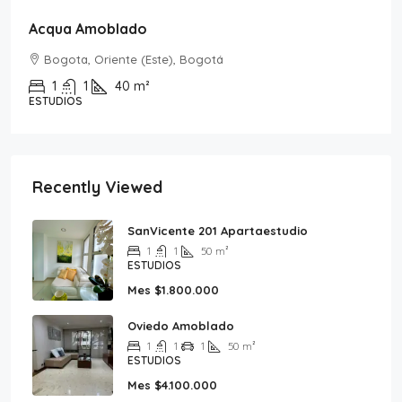
Acqua Amoblado
Bogota, Oriente (Este), Bogotá
1
1
40
m²
ESTUDIOS
Recently Viewed
SanVicente 201 Apartaestudio
1
1
50
m²
ESTUDIOS
Mes
$1.800.000
Oviedo Amoblado
1
1
1
50
m²
ESTUDIOS
Mes
$4.100.000