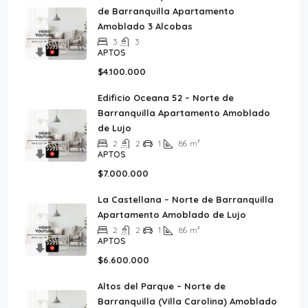
de Barranquilla Apartamento
Amoblado 3 Alcobas
3
3
APTOS
$4.100.000
Edificio Oceana 52 – Norte de
Barranquilla Apartamento Amoblado
de Lujo
2
2
1
86
m²
APTOS
$7.000.000
La Castellana – Norte de Barranquilla
Apartamento Amoblado de Lujo
2
2
1
86
m²
APTOS
$6.600.000
Altos del Parque – Norte de
Barranquilla (Villa Carolina) Amoblado