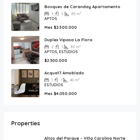
Bosques de Caranday Apartamento
3
2
85
m²
APTOS
Mes
$2.500.000
Duplex Vipasa La Flora
2
1
65
m²
APTOS, ESTUDIOS
$2.300.000
Acqua17 Amoblado
1
1
40
m²
ESTUDIOS
Mes
$4.050.000
Properties
Altos del Parque – Villa Carolina Norte