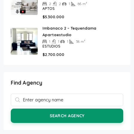
2
2
1
86
m²
APTOS
$5.300.000
Imbanaco 2 – Tequendama
Apartaestudio
1
1
1
58
m²
ESTUDIOS
$2.700.000
Find Agency
SEARCH AGENCY