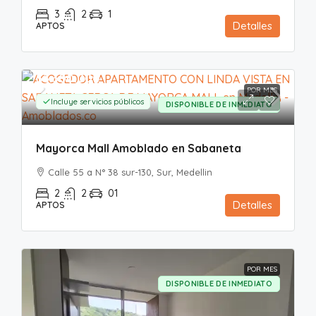
3
2
1
Detalles
APTOS
$3.300.000
POR MES
Incluye servicios públicos
DISPONIBLE DE INMEDIATO
Mayorca Mall Amoblado en Sabaneta
Calle 55 a N° 38 sur-130, Sur, Medellin
2
2
01
Detalles
APTOS
POR MES
DISPONIBLE DE INMEDIATO