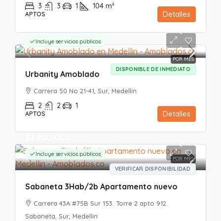
3
3
1
104
m²
Detalles
APTOS
$4.500.000
Incluye servicios públicos
POR MES
DISPONIBLE DE INMEDIATO
Urbanity Amoblado
Carrera 50 No 21-41, Sur, Medellin
2
2
1
Detalles
APTOS
$4.700.000
Incluye servicios públicos
POR MES
VERIFICAR DISPONIBILIDAD
Sabaneta 3Hab/2b Apartamento nuevo
Carrera 43A #75B Sur 153. Torre 2 apto 912.
Sabaneta, Sur, Medellin