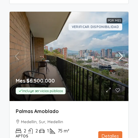
POR MES
VERIFICAR DISPONIBILIDAD
Mes
$6.500.000
Incluye servicios públicos
Palmas Amoblado
Medellín, Sur, Medellin
2
2
1
75
m²
Detalles
APTOS