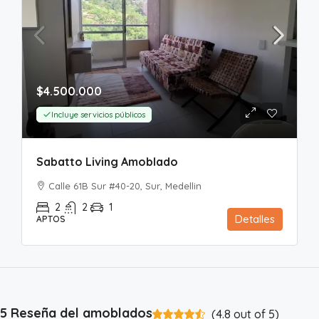
$4.500.000
Incluye servicios públicos
Sabatto Living Amoblado
Calle 61B Sur #40-20, Sur, Medellin
2
2
1
Detalles
APTOS
5 Reseña del amoblados
(
4.8
out of
5
)