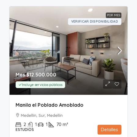
POR MES
VERIFICAR DISPONIBILIDAD
Mes
$12.500.000
Incluye servicios públicos
Manila el Poblado Amoblado
Medellín, Sur, Medellin
2
1
1
70
m²
Detalles
ESTUDIOS