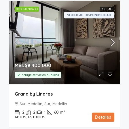
RECOMENDADO
POR MES
VERIFICAR DISPONIBILIDAD
Mes
$8.400.000
Incluye servicios públicos
Grand by Linares
Sur, Medellín, Sur, Medellin
2
2
1
60
m²
Detalles
APTOS, ESTUDIOS