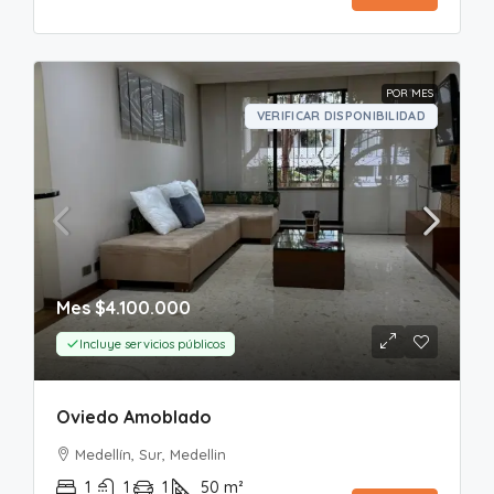
POR MES
VERIFICAR DISPONIBILIDAD
Mes
$4.100.000
Incluye servicios públicos
Oviedo Amoblado
Medellín, Sur, Medellin
1
1
1
50
m²