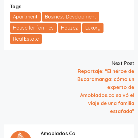
Tags
Apartment
Business Development
House for families
Houzez
Luxury
Real Estate
Next Post
Reportaje: “El héroe de
Bucaramanga: cómo un
experto de
Amoblados.co salvó el
viaje de una familia
estafada”
Amoblados.Co