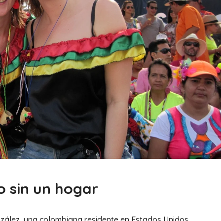
o sin un hogar
zález, una colombiana residente en Estados Unidos,