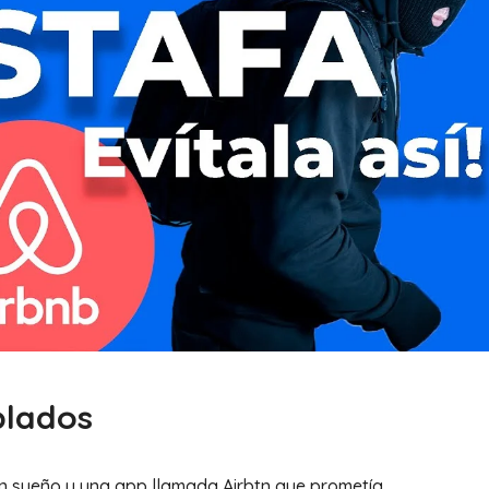
blados
un sueño y una app llamada Airbtn que prometía