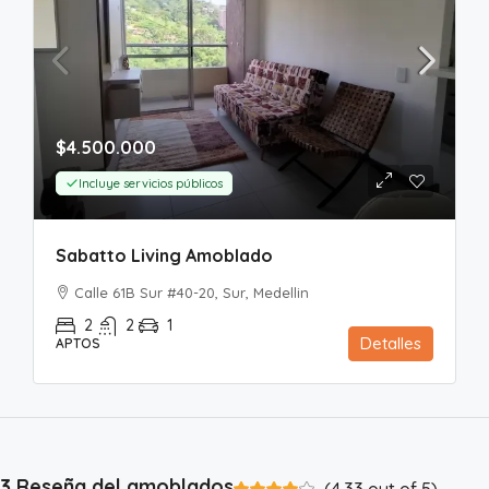
$4.500.000
Incluye servicios públicos
Sabatto Living Amoblado
Calle 61B Sur #40-20, Sur, Medellin
2
2
1
Detalles
APTOS
3 Reseña del amoblados
(
4.33
out of
5
)