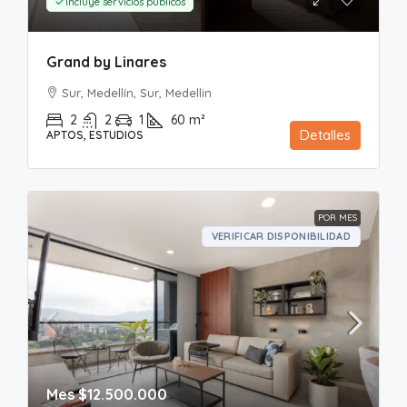
Incluye servicios públicos
Grand by Linares
Sur, Medellín, Sur, Medellin
2
2
1
60
m²
Detalles
APTOS, ESTUDIOS
POR MES
VERIFICAR DISPONIBILIDAD
Mes
$12.500.000