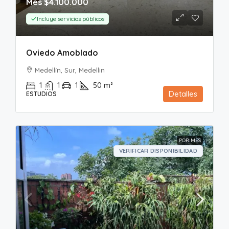
Mes
$4.100.000
Incluye servicios públicos
Oviedo Amoblado
Medellín, Sur, Medellin
1
1
1
50
m²
Detalles
ESTUDIOS
POR MES
VERIFICAR DISPONIBILIDAD