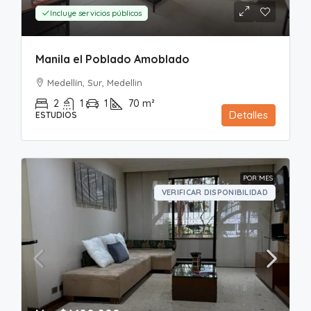
Incluye servicios públicos
Manila el Poblado Amoblado
Medellín, Sur, Medellin
2
1
1
70
m²
Detalles
ESTUDIOS
POR MES
VERIFICAR DISPONIBILIDAD