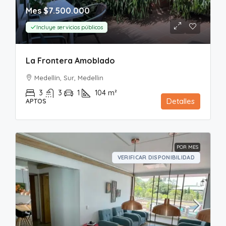
Mes
$7.500.000
Incluye servicios públicos
La Frontera Amoblado
Medellín, Sur, Medellin
3
3
1
104
m²
Detalles
APTOS
POR MES
VERIFICAR DISPONIBILIDAD