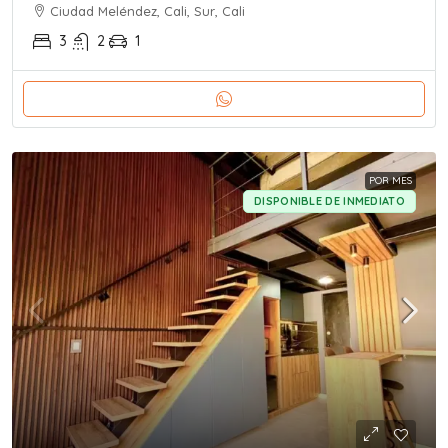
Ciudad Meléndez, Cali, Sur, Cali
3
2
1
POR MES
DISPONIBLE DE INMEDIATO