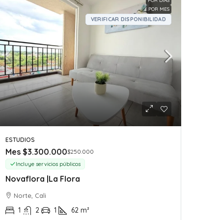
POR DIAS
POR MES
VERIFICAR DISPONIBILIDAD
ESTUDIOS
Mes
$3.300.000
$250.000
Incluye servicios públicos
Novaflora |La Flora
Norte, Cali
1
2
1
62
m²