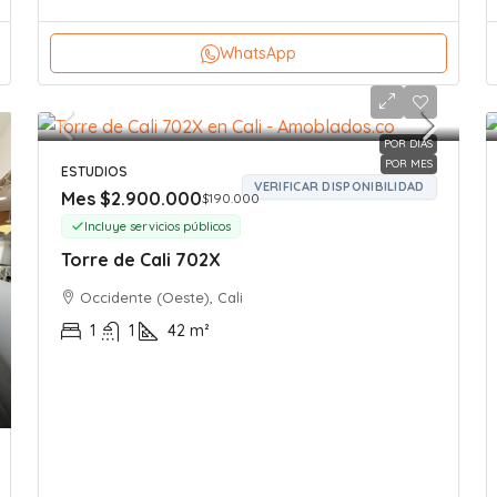
WhatsApp
POR DIAS
POR MES
ESTUDIOS
VERIFICAR DISPONIBILIDAD
Mes
$2.900.000
$190.000
Incluye servicios públicos
Torre de Cali 702X
Occidente (Oeste), Cali
1
1
42
m²