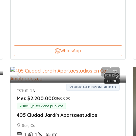
WhatsApp
POR DIAS
POR MES
VERIFICAR DISPONIBILIDAD
ESTUDIOS
Mes
$2.200.000
$160.000
Incluye servicios públicos
405 Ciudad Jardín Apartaestudios
Sur, Cali
1
1
55
m²