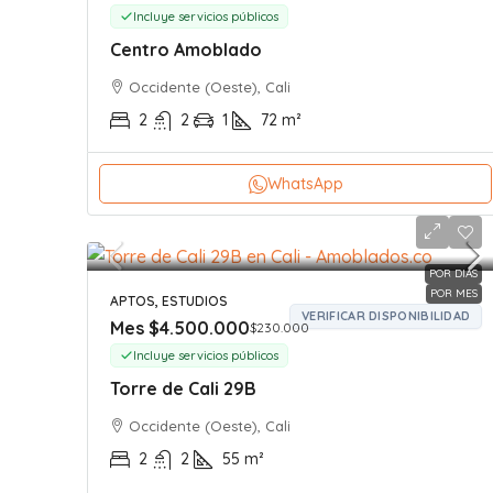
Incluye servicios públicos
Centro Amoblado
Occidente (Oeste), Cali
2
2
1
72
m²
WhatsApp
POR DIAS
POR MES
APTOS, ESTUDIOS
VERIFICAR DISPONIBILIDAD
Mes
$4.500.000
$230.000
Incluye servicios públicos
Torre de Cali 29B
Occidente (Oeste), Cali
2
2
55
m²