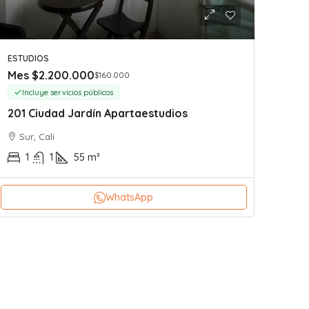
ESTUDIOS
Mes
$2.200.000
$160.000
Incluye servicios públicos
201 Ciudad Jardín Apartaestudios
Sur, Cali
1
1
55
m²
WhatsApp