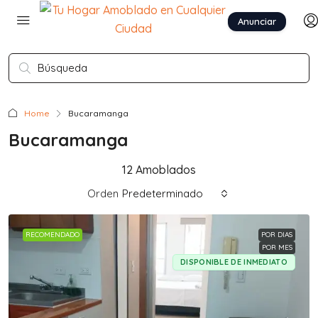
Anunciar
Home
Bucaramanga
Bucaramanga
12 Amoblados
Orden
Predeterminado
RECOMENDADO
POR DIAS
POR MES
DISPONIBLE DE INMEDIATO