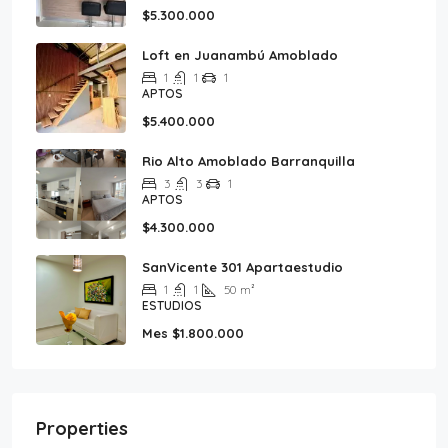
$5.300.000
Loft en Juanambú Amoblado
1
1
1
APTOS
$5.400.000
Rio Alto Amoblado Barranquilla
3
3
1
APTOS
$4.300.000
SanVicente 301 Apartaestudio
1
1
50
m²
ESTUDIOS
Mes
$1.800.000
Properties