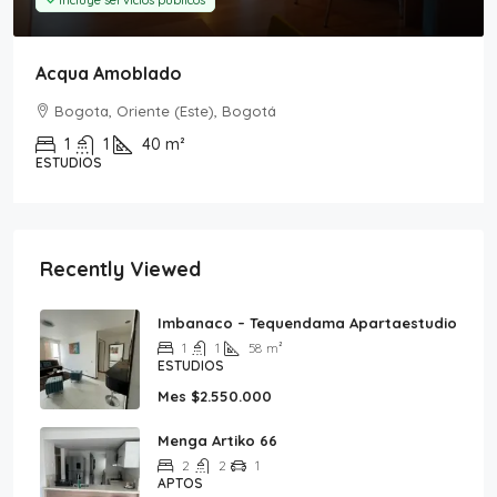
Incluye servicios públicos
Acqua Amoblado
Bogota, Oriente (Este), Bogotá
1
1
40
m²
ESTUDIOS
Recently Viewed
Imbanaco – Tequendama Apartaestudio
1
1
58
m²
ESTUDIOS
Mes
$2.550.000
Menga Artiko 66
2
2
1
APTOS