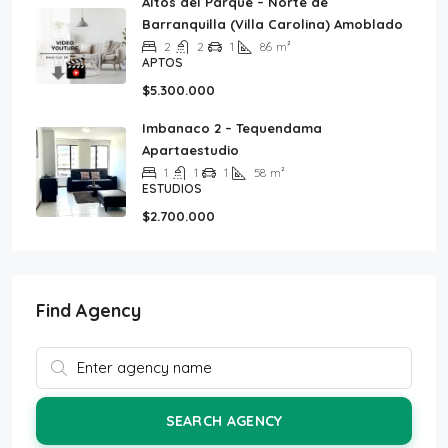
Altos del Parque – Norte de
Barranquilla (Villa Carolina) Amoblado
2
2
1
86
m²
APTOS
$5.300.000
Imbanaco 2 – Tequendama
Apartaestudio
1
1
1
58
m²
ESTUDIOS
$2.700.000
Find Agency
SEARCH AGENCY