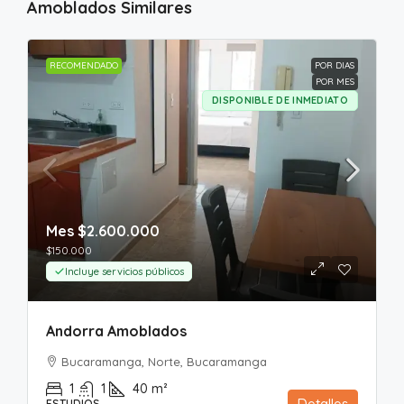
Amoblados Similares
RECOMENDADO
POR DIAS
POR MES
DISPONIBLE DE INMEDIATO
Mes
$2.600.000
$150.000
Incluye servicios públicos
Andorra Amoblados
Bucaramanga, Norte, Bucaramanga
1
1
40
m²
Detalles
ESTUDIOS