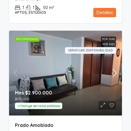
1
1
50
m²
Detalles
APTOS, ESTUDIOS
RECOMENDADO
POR DIAS
POR MES
VERIFICAR DISPONIBILIDAD
Mes
$2.900.000
$170.000
Incluye servicios públicos
Prado Amoblado