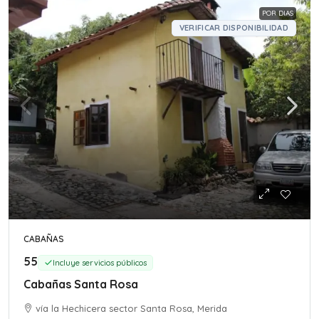
POR DIAS
VERIFICAR DISPONIBILIDAD
CABAÑAS
55
Incluye servicios públicos
Cabañas Santa Rosa
vía la Hechicera sector Santa Rosa, Merida